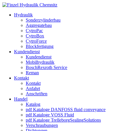
Hydraulik
Sonderzylinderbau
Aggregatebau
CytroPac
CytroBox
CytroForce
Blockfertigung
Kundendienst
Kundendienst
Mobilhydraulik
BoschRexroth Service
Reman
Kontakt
Kontakt
Anfahrt
Anschriften
Handel
Katalog
pdf Kataloge DANFOSS fluid conveyance
pdf Kataloge VOSS Fluid
pdf Kataloge TrelleborgSealingSolutions
Verschraubungen
Dichtungen