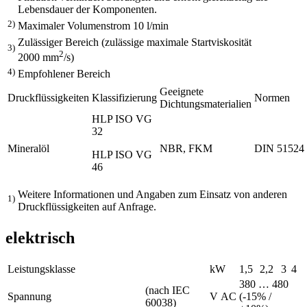
Lebensdauer der Komponenten.
2)
Maximaler Volumenstrom 10 l/min
Zulässiger Bereich (zulässige maximale Startviskosität
3)
2
2000 mm
/s)
4)
Empfohlener Bereich
Geeignete
Druckflüssigkeiten
Klassifizierung
Normen
Dichtungsmaterialien
HLP ISO VG
32
Mineralöl
NBR, FKM
DIN 51524
HLP ISO VG
46
Weitere Informationen und Angaben zum Einsatz von anderen
1)
Druckflüssigkeiten auf Anfrage.
elektrisch
Leistungsklasse
kW
1,5
2,2
3
4
380 … 480
(nach IEC
Spannung
V AC
(-15% /
60038)