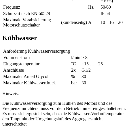
+10%)
Frequenz
Hz
50/60
Schutzart nach EN 60529
IP 54
Maximale Vorabsicherung
(kundenseitig)
A
10
16
20
Motorschutzschalter
Kühlwasser
Anforderung Kühlwasserversorgung
Volumenstrom
l/min
> 8
Eingangstemperatur
°C
+15 … +25
Anschlüsse
2x
G1/2
Maximaler Anteil Glycol
%
30
Maximaler Kühlwasserdruck
bar
30
Hinweis:
Die Kühlwasserversorgung zum Kühlen des Motors und des
Frequenzumrichters muss vor dem Betrieb immer eingeschaltet sein.
Es muss sichergestellt sein, dass die Kühlwasser-Vorlauftemperatur
den Taupunkt der Umgebungsluft des Aggregates nicht
unterschreitet.