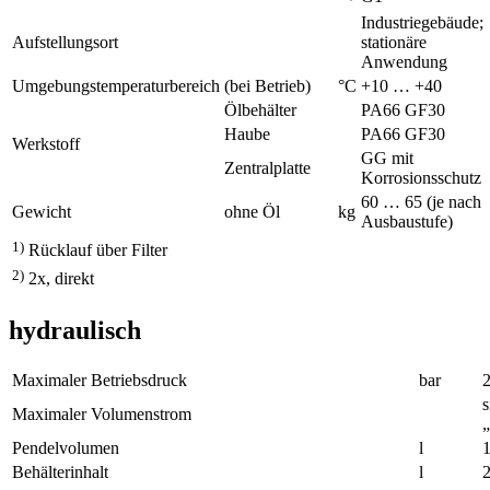
Industriegebäude;
Aufstellungsort
stationäre
Anwendung
Umgebungstemperaturbereich
(bei Betrieb)
°C
+10 … +40
Ölbehälter
PA66 GF30
Haube
PA66 GF30
Werkstoff
GG mit
Zentralplatte
Korrosionsschutz
60 … 65 (je nach
Gewicht
ohne Öl
kg
Ausbaustufe)
1)
Rücklauf über Filter
2)
2x, direkt
hydraulisch
Maximaler Betriebsdruck
bar
s
Maximaler Volumenstrom
„
Pendelvolumen
l
Behälterinhalt
l