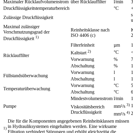
Maximaler Rücklaufvolumenstrom
über Rücklauffilter
l/min
Druckflüssigkeitstemperaturbereich
°C
s
Zulässige Druckflüssigkeit
u
Maximal zulässiger
Reinheitsklasse nach
K
Verschmutzungsgrad der
ISO 4406 (c)
2
1)
Druckflüssigkeit
Filterfeinheit
µm
2)
°C
Kaltstart
Rücklauffilter
Vorwarnung
%
Abschaltung
%
Vorwarnung
l
Füllstandsüberwachung
Abschaltung
l
Vorwarnung
°C
Temperaturüberwachung
Abschaltung
°C
Mindestvolumenstrom
l/min
3)
Pumpe
mm²/s
Viskositätsbereich
Druckflüssigkeit
4)
mm²/s
Die für die Komponenten angegebenen Reinheitsklassen müssen
in Hydrauliksystemen eingehalten werden. Eine wirksame
1)
Filtration verhindert Störungen und erhöht gleichzeitig die