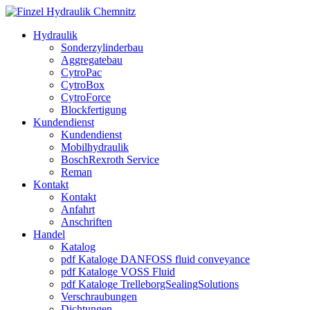
Hydraulik
Sonderzylinderbau
Aggregatebau
CytroPac
CytroBox
CytroForce
Blockfertigung
Kundendienst
Kundendienst
Mobilhydraulik
BoschRexroth Service
Reman
Kontakt
Kontakt
Anfahrt
Anschriften
Handel
Katalog
pdf Kataloge DANFOSS fluid conveyance
pdf Kataloge VOSS Fluid
pdf Kataloge TrelleborgSealingSolutions
Verschraubungen
Dichtungen