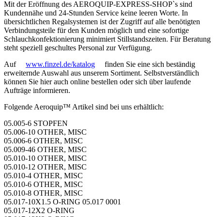
Mit der Eröffnung des AEROQUIP-EXPRESS-SHOP`s sind
Kundennähe und 24-Stunden Service keine leeren Worte. In
übersichtlichen Regalsystemen ist der Zugriff auf alle benötigten
Verbindungsteile für den Kunden möglich und eine sofortige
Schlauchkonfektionierung minimiert Stillstandszeiten. Für Beratung
steht speziell geschultes Personal zur Verfügung.
Auf
www.finzel.de/katalog
finden Sie eine sich beständig
erweiternde Auswahl aus unserem Sortiment. Selbstverständlich
können Sie hier auch online bestellen oder sich über laufende
Aufträge informieren.
Folgende Aeroquip™ Artikel sind bei uns erhältlich:
05.005-6 STOPFEN
05.006-10 OTHER, MISC
05.006-6 OTHER, MISC
05.009-46 OTHER, MISC
05.010-10 OTHER, MISC
05.010-12 OTHER, MISC
05.010-4 OTHER, MISC
05.010-6 OTHER, MISC
05.010-8 OTHER, MISC
05.017-10X1.5 O-RING 05.017 0001
05.017-12X2 O-RING