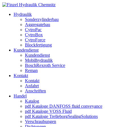
Hydraulik
Sonderzylinderbau
Aggregatebau
CytroPac
CytroBox
CytroForce
Blockfertigung
Kundendienst
Kundendienst
Mobilhydraulik
BoschRexroth Service
Reman
Kontakt
Kontakt
Anfahrt
Anschriften
Handel
Katalog
pdf Kataloge DANFOSS fluid conveyance
pdf Kataloge VOSS Fluid
pdf Kataloge TrelleborgSealingSolutions
Verschraubungen
Dichtungen